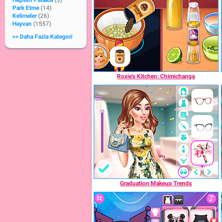
Hepsini Patakla
(3)
Park Etme
(14)
Kelimeler
(26)
Hayvan
(1557)
>> Daha Fazla Kategori
Roxie's Kitchen: Chimichanga
Graduation Makeup Trends