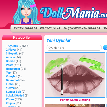
EN YENİ OYUNLAR
EN İYİ OYUNLAR
EN ÇOK OYNANAN OYUNLAR
SI
Kategoriler
Yeni Oyunlar
1 Oyuncu
(25555)
2 Player
(44)
3 Boyutlu
(46)
Arcade
(34)
Bomba
(15)
Pasta
(421)
Hamburger
(75)
Top
(57)
Voleybol
(5)
Basketbol
(14)
Futbol
(23)
Yüzme
(23)
Sünger Bob
(2)
Sokak Dövüşü
(3)
Köpek
(375)
Perfect ASMR Cleaning
Koşma
(31)