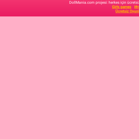
DollMania.com projesi: herkes için ücretsiz
Girls games
Иг
Ücretsiz Oyun