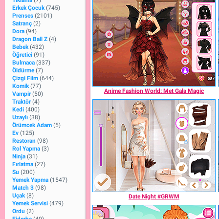
Tıklama
(7)
Erkek Çocuk
(745)
Prenses
(2101)
Satranç
(2)
Dora
(94)
Dragon Ball Z
(4)
Bebek
(432)
Öğretici
(91)
Bulmaca
(337)
Öldürme
(7)
Çizgi Film
(644)
Komik
(77)
Anime Fashion World: Met Gala Magic
Vampir
(50)
Traktör
(4)
Kedi
(400)
Uzaylı
(38)
Örümcek Adam
(5)
Ev
(125)
Restoran
(98)
Rol Yapma
(3)
Ninja
(31)
Fırlatma
(27)
Su
(200)
Yemek Yapma
(1547)
Match 3
(98)
Uçak
(8)
Date Night #GRWM
Yemek Servisi
(479)
Ordu
(2)