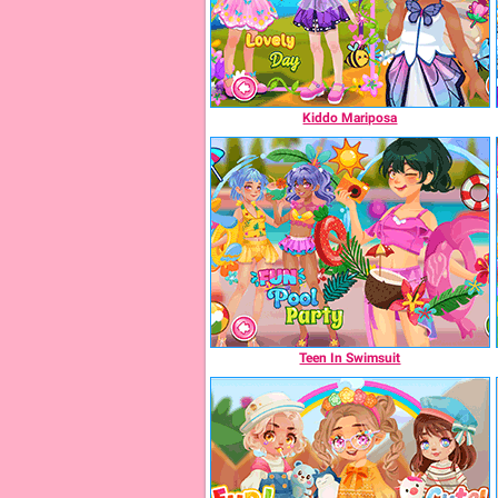
Kiddo Mariposa
Teen In Swimsuit