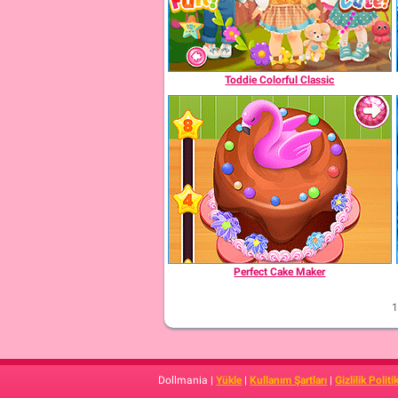
Toddie Colorful Classic
Perfect Cake Maker
Dollmania |
Yükle
|
Kullanım Şartları
|
Gizlilik Politi