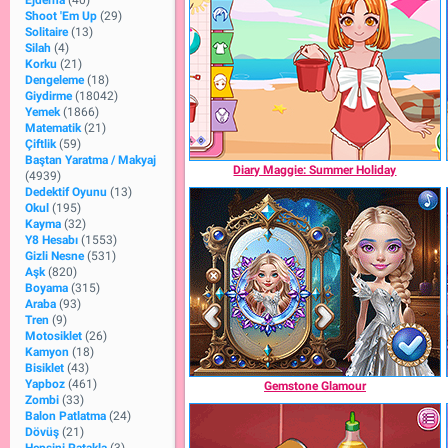
Ejderha
(40)
Shoot 'Em Up
(29)
Solitaire
(13)
Silah
(4)
Korku
(21)
Dengeleme
(18)
Giydirme
(18042)
Yemek
(1866)
Matematik
(21)
Çiftlik
(59)
Baştan Yaratma / Makyaj
Diary Maggie: Summer Holiday
(4939)
Dedektif Oyunu
(13)
Okul
(195)
Kayma
(32)
Y8 Hesabı
(1553)
Gizli Nesne
(531)
Aşk
(820)
Boyama
(315)
Araba
(93)
Tren
(9)
Motosiklet
(26)
Kamyon
(18)
Bisiklet
(43)
Yapboz
(461)
Gemstone Glamour
Zombi
(33)
Balon Patlatma
(24)
Dövüş
(21)