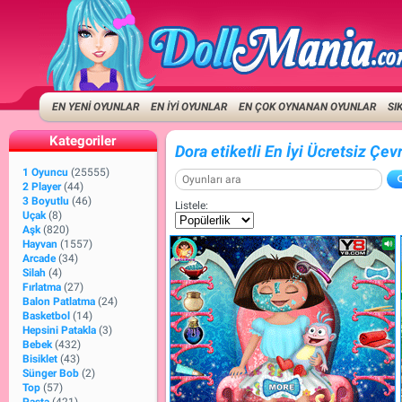
EN YENİ OYUNLAR
EN İYİ OYUNLAR
EN ÇOK OYNANAN OYUNLAR
SI
Kategoriler
Dora etiketli En İyi Ücretsiz Çev
1 Oyuncu
(25555)
2 Player
(44)
3 Boyutlu
(46)
Listele:
Uçak
(8)
Aşk
(820)
Hayvan
(1557)
Arcade
(34)
Silah
(4)
Fırlatma
(27)
Balon Patlatma
(24)
Basketbol
(14)
Hepsini Patakla
(3)
Bebek
(432)
Bisiklet
(43)
Sünger Bob
(2)
Top
(57)