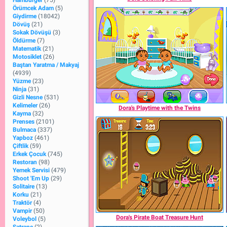
Hamburger
(75)
Örümcek Adam
(5)
Giydirme
(18042)
Dövüş
(21)
Sokak Dövüşü
(3)
Öldürme
(7)
Matematik
(21)
Motosiklet
(26)
Baştan Yaratma / Makyaj
(4939)
Yüzme
(23)
Ninja
(31)
Gizli Nesne
(531)
Kelimeler
(26)
Dora's Playtime with the Twins
Kayma
(32)
Prenses
(2101)
Bulmaca
(337)
Yapboz
(461)
Çiftlik
(59)
Erkek Çocuk
(745)
Restoran
(98)
Yemek Servisi
(479)
Shoot 'Em Up
(29)
Solitaire
(13)
Korku
(21)
Traktör
(4)
Vampir
(50)
Dora's Pirate Boat Treasure Hunt
Voleybol
(5)