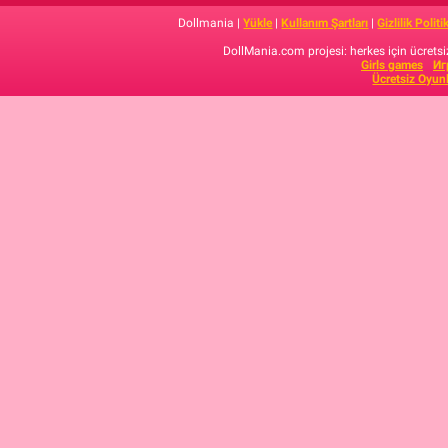
Dollmania |
Yükle
|
Kullanım Şartları
|
Gizlilik Politi
DollMania.com projesi: herkes için ücretsiz
Girls games
Иг
Ücretsiz Oyun