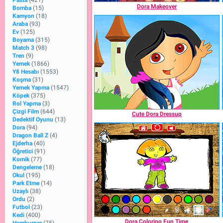
Pasta
(421)
Dora Makeover
Bomba
(15)
Kamyon
(18)
Araba
(93)
Ev
(125)
Boyama
(315)
Match 3
(98)
Tren
(9)
Yemek
(1866)
Y8 Hesabı
(1553)
Koşma
(31)
Yemek Yapma
(1547)
Köpek
(375)
Rol Yapma
(3)
Çizgi Film
(644)
Cute Dora Dressup
Dedektif Oyunu
(13)
Dora
(94)
Dragon Ball Z
(4)
Ejderha
(40)
Öğretici
(91)
Komik
(77)
Dengeleme
(18)
Okul
(195)
Park Etme
(14)
Uzaylı
(38)
Ordu
(2)
Futbol
(23)
Kedi
(400)
Dora Coloring Fun Time