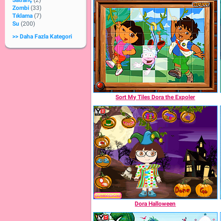
Satranç
(2)
Zombi
(33)
Tıklama
(7)
Su
(200)
>> Daha Fazla Kategori
Sort My Tiles Dora the Expoler
Dora Halloween