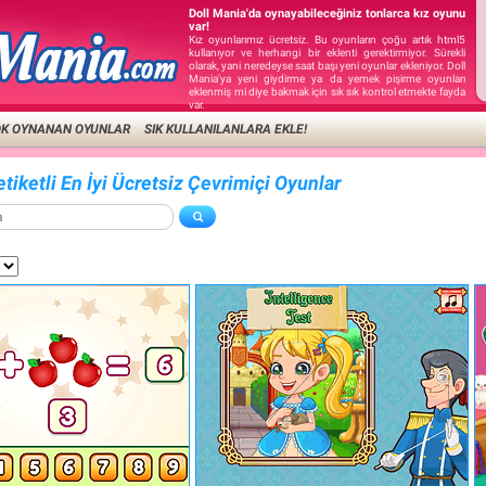
Doll Mania'da oynayabileceğiniz tonlarca kız oyunu
var!
Kız oyunlarımız ücretsiz. Bu oyunların çoğu artık html5
kullanıyor ve herhangi bir eklenti gerektirmiyor. Sürekli
olarak, yani neredeyse saat başı yeni oyunlar ekleniyor. Doll
Mania'ya yeni giydirme ya da yemek pişirme oyunları
eklenmiş mi diye bakmak için sık sık kontrol etmekte fayda
var.
OK OYNANAN OYUNLAR
SIK KULLANILANLARA EKLE!
etiketli En İyi Ücretsiz Çevrimiçi Oyunlar