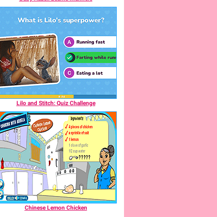
Lilo and Stitch: Quiz Challenge
Chinese Lemon Chicken