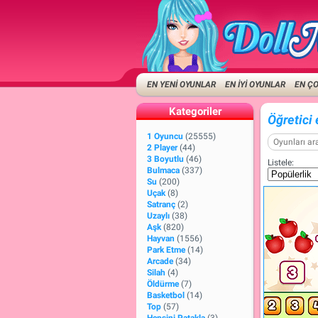
EN YENİ OYUNLAR
EN İYİ OYUNLAR
EN Ç
Kategoriler
Öğretici 
1 Oyuncu
(25555)
2 Player
(44)
3 Boyutlu
(46)
Listele:
Bulmaca
(337)
Su
(200)
Uçak
(8)
Satranç
(2)
Uzaylı
(38)
Aşk
(820)
Hayvan
(1556)
Park Etme
(14)
Arcade
(34)
Silah
(4)
Öldürme
(7)
Basketbol
(14)
Top
(57)