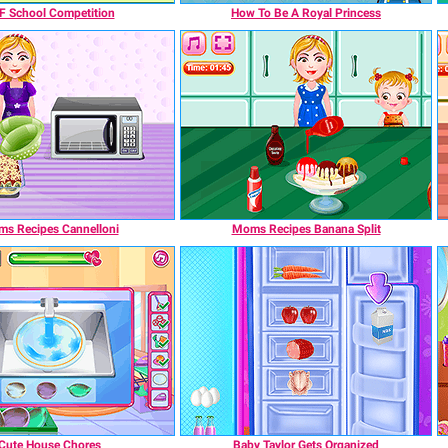
F School Competition
How To Be A Royal Princess
s Recipes Cannelloni
Moms Recipes Banana Split
Cute House Chores
Baby Taylor Gets Organized