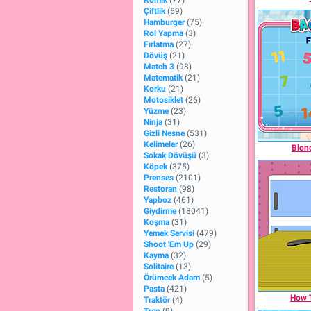
Komik
(77)
Çiftlik
(59)
Hamburger
(75)
Rol Yapma
(3)
Fırlatma
(27)
Dövüş
(21)
Match 3
(98)
Matematik
(21)
Korku
(21)
Motosiklet
(26)
Yüzme
(23)
Ninja
(31)
Gizli Nesne
(531)
Kelimeler
(26)
Blond
Sokak Dövüşü
(3)
Köpek
(375)
Prenses
(2101)
Restoran
(98)
Yapboz
(461)
Giydirme
(18041)
Koşma
(31)
Yemek Servisi
(479)
Shoot 'Em Up
(29)
Kayma
(32)
Solitaire
(13)
Örümcek Adam
(5)
Pasta
(421)
How T
Traktör
(4)