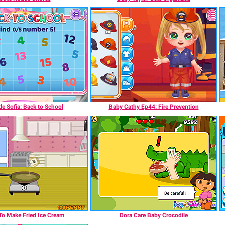
e Sofia: Back to School
Baby Cathy Ep44: Fire Prevention
o Make Fried Ice Cream
Dora Care Baby Crocodile