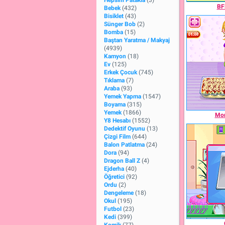
Hepsini Patakla
(3)
BF
Bebek
(432)
Bisiklet
(43)
Sünger Bob
(2)
Bomba
(15)
Baştan Yaratma / Makyaj
(4939)
Kamyon
(18)
Ev
(125)
Erkek Çocuk
(745)
Tıklama
(7)
Araba
(93)
Yemek Yapma
(1547)
Boyama
(315)
Yemek
(1866)
Mom
Y8 Hesabı
(1552)
Dedektif Oyunu
(13)
Çizgi Film
(644)
Balon Patlatma
(24)
Dora
(94)
Dragon Ball Z
(4)
Ejderha
(40)
Öğretici
(92)
Ordu
(2)
Dengeleme
(18)
Okul
(195)
Futbol
(23)
Kedi
(399)