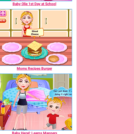
Baby Olie 1st Day at School
Moms Recipes Burger
Baby Hazel: Learns Manners