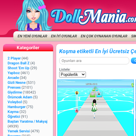
EN YENİ OYUNLAR
EN İYİ OYUNLAR
EN ÇOK OYNANAN OYUNLAR
SI
Kategoriler
Koşma etiketli En İyi Ücretsiz Ç
2 Player
(44)
Dragon Ball Z
(4)
Shoot 'Em Up
(29)
Listele:
Yapboz
(461)
Arcade
(34)
Gizli Nesne
(531)
Prenses
(2101)
Giydirme
(18042)
Örümcek Adam
(5)
Voleybol
(5)
Hamburger
(75)
Kayma
(32)
Öğretici
(91)
Baştan Yaratma / Makyaj
(4939)
Yemek Servisi
(479)