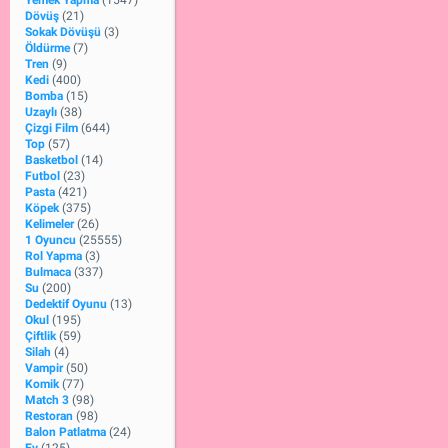
Yemek Yapma
(1547)
Dövüş
(21)
Sokak Dövüşü
(3)
Öldürme
(7)
Tren
(9)
Kedi
(400)
Bomba
(15)
Uzaylı
(38)
Çizgi Film
(644)
Top
(57)
Basketbol
(14)
Futbol
(23)
Pasta
(421)
Köpek
(375)
Kelimeler
(26)
1 Oyuncu
(25555)
Rol Yapma
(3)
Bulmaca
(337)
Su
(200)
Dedektif Oyunu
(13)
Okul
(195)
Çiftlik
(59)
Silah
(4)
Vampir
(50)
Komik
(77)
Match 3
(98)
Restoran
(98)
Balon Patlatma
(24)