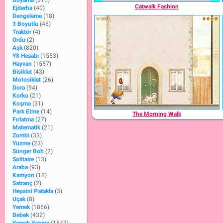
Boyama
(315)
Catwalk Fashion
Ejderha
(40)
Dengeleme
(18)
3 Boyutlu
(46)
Traktör
(4)
Ordu
(2)
Aşk
(820)
Y8 Hesabı
(1553)
Hayvan
(1557)
Bisiklet
(43)
Motosiklet
(26)
Dora
(94)
Korku
(21)
Koşma
(31)
Park Etme
(14)
The Morning Walk
Fırlatma
(27)
Matematik
(21)
Zombi
(33)
Yüzme
(23)
Sünger Bob
(2)
Solitaire
(13)
Araba
(93)
Kamyon
(18)
Satranç
(2)
Hepsini Patakla
(3)
Uçak
(8)
Yemek
(1866)
Bebek
(432)