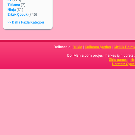
Ev
(125)
Tıklama
(7)
Ninja
(31)
Erkek Çocuk
(745)
>> Daha Fazla Kategori
Dollmania |
Yükle
|
Kullanım Şartları
|
Gizlilik Politi
DollMania.com projesi: herkes için ücretsiz
Girls games
Иг
Ücretsiz Oyun