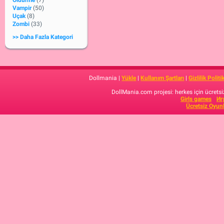
Öldürme
(7)
Vampir
(50)
Uçak
(8)
Zombi
(33)
>> Daha Fazla Kategori
Dollmania |
Yükle
|
Kullanım Şartları
|
Gizlilik Politi
DollMania.com projesi: herkes için ücretsiz
Girls games
Иг
Ücretsiz Oyun