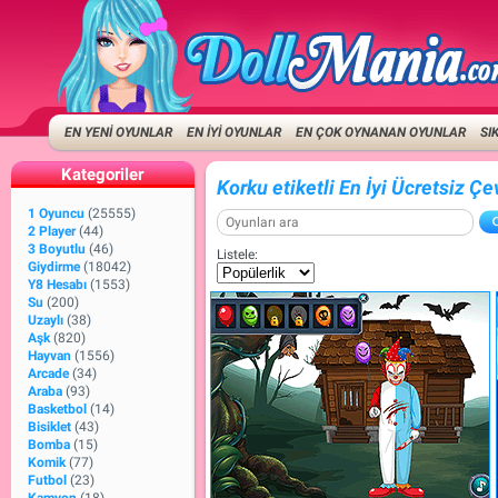
EN YENİ OYUNLAR
EN İYİ OYUNLAR
EN ÇOK OYNANAN OYUNLAR
SI
Kategoriler
Korku etiketli En İyi Ücretsiz Çe
1 Oyuncu
(25555)
2 Player
(44)
3 Boyutlu
(46)
Listele:
Giydirme
(18042)
Y8 Hesabı
(1553)
Su
(200)
Uzaylı
(38)
Aşk
(820)
Hayvan
(1556)
Arcade
(34)
Araba
(93)
Basketbol
(14)
Bisiklet
(43)
Bomba
(15)
Komik
(77)
Futbol
(23)