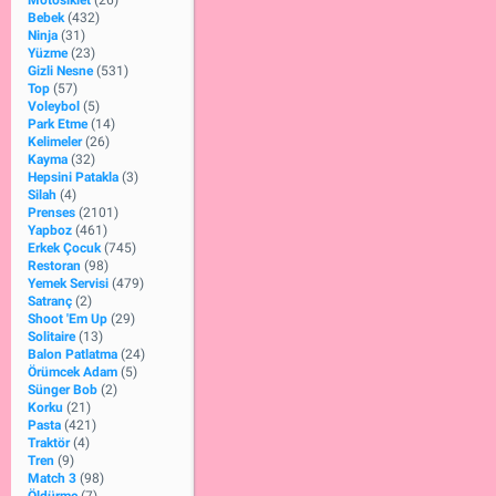
Motosiklet
(26)
Bebek
(432)
Ninja
(31)
Yüzme
(23)
Gizli Nesne
(531)
Top
(57)
Voleybol
(5)
Park Etme
(14)
Kelimeler
(26)
Kayma
(32)
Hepsini Patakla
(3)
Silah
(4)
Prenses
(2101)
Yapboz
(461)
Erkek Çocuk
(745)
Restoran
(98)
Yemek Servisi
(479)
Satranç
(2)
Shoot 'Em Up
(29)
Solitaire
(13)
Balon Patlatma
(24)
Örümcek Adam
(5)
Sünger Bob
(2)
Korku
(21)
Pasta
(421)
Traktör
(4)
Tren
(9)
Match 3
(98)