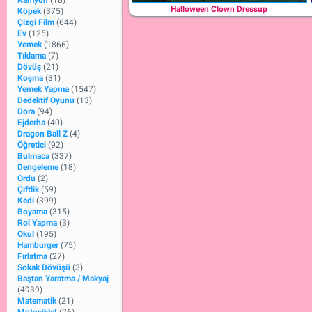
Kamyon
(18)
Halloween Clown Dressup
Köpek
(375)
Çizgi Film
(644)
Ev
(125)
Yemek
(1866)
Tıklama
(7)
Dövüş
(21)
Koşma
(31)
Yemek Yapma
(1547)
Dedektif Oyunu
(13)
Dora
(94)
Ejderha
(40)
Dragon Ball Z
(4)
Öğretici
(92)
Bulmaca
(337)
Dengeleme
(18)
Ordu
(2)
Çiftlik
(59)
Kedi
(399)
Boyama
(315)
Rol Yapma
(3)
Okul
(195)
Hamburger
(75)
Fırlatma
(27)
Sokak Dövüşü
(3)
Baştan Yaratma / Makyaj
(4939)
Matematik
(21)