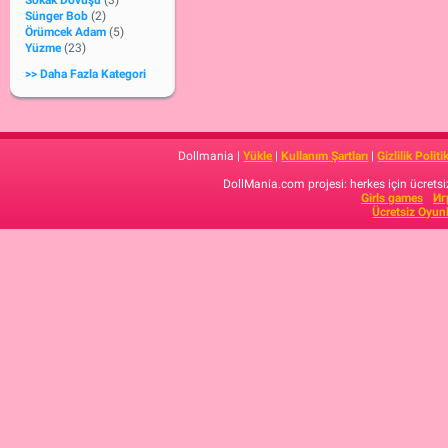
Sokak Dövüşü
(3)
Sünger Bob
(2)
Örümcek Adam
(5)
Yüzme
(23)
>> Daha Fazla Kategori
Dollmania |
Yükle
|
Kullanım Şartları
|
Gizlilik Politi
DollMania.com projesi: herkes için ücretsiz
Girls games
Иг
Ücretsiz Oyun