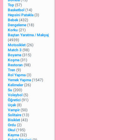
Bomba
(15)
Top
(57)
Basketbol
(14)
Hepsini Patakla
(3)
Bebek
(432)
Dengeleme
(18)
Korku
(21)
Baştan Yaratma / Makyaj
(4939)
Motosiklet
(26)
Match 3
(98)
Boyama
(315)
Koşma
(31)
Restoran
(98)
Tren
(9)
Rol Yapma
(3)
Yemek Yapma
(1547)
Kelimeler
(26)
Su
(200)
Voleybol
(5)
Öğretici
(91)
Uçak
(8)
Vampir
(50)
Solitaire
(13)
Bisiklet
(43)
Ordu
(2)
Okul
(195)
Kayma
(32)