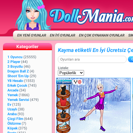
EN YENİ OYUNLAR
EN İYİ OYUNLAR
EN ÇOK OYNANAN OYUNLAR
SI
Kategoriler
Kayma etiketli En İyi Ücretsiz Ç
1 Oyuncu
(25555)
2 Player
(44)
3 Boyutlu
(46)
Listele:
Dragon Ball Z
(4)
Shoot 'Em Up
(29)
Y8 Hesabı
(1553)
Erkek Çocuk
(745)
Arcade
(34)
Yemek
(1866)
Yemek Servisi
(479)
Ev
(125)
Uzaylı
(38)
Araba
(93)
Çizgi Film
(644)
Öldürme
(7)
Köpek
(375)