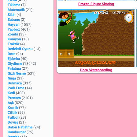
Pasta
(421)
Frozen Figure Skating
Tıklama
(7)
Matematik
(21)
Silah
(4)
Satranç
(2)
Hayvan
(1557)
Yapboz
(461)
Zombi
(33)
Kamyon
(18)
Traktör
(4)
Dedektif Oyunu
(13)
Dora
(94)
Ejderha
(40)
Giydirme
(18042)
Fırlatma
(27)
Dora Skateboarding
Gizli Nesne
(531)
Ninja
(31)
Bulmaca
(337)
Park Etme
(14)
Kedi
(400)
Prenses
(2101)
Aşk
(820)
Komik
(77)
Çiftlik
(59)
Futbol
(23)
Dövüş
(21)
Balon Patlatma
(24)
Hamburger
(75)