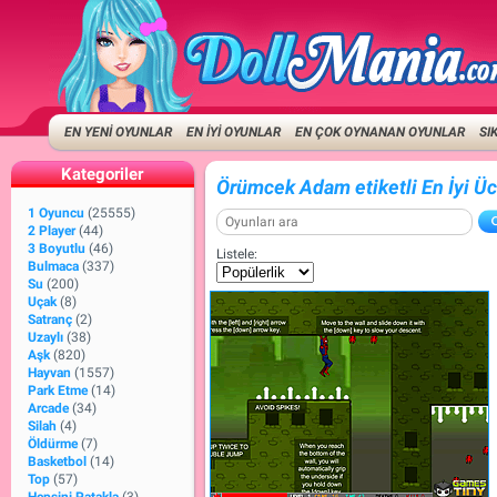
EN YENİ OYUNLAR
EN İYİ OYUNLAR
EN ÇOK OYNANAN OYUNLAR
SI
Kategoriler
Örümcek Adam etiketli En İyi Üc
1 Oyuncu
(25555)
2 Player
(44)
3 Boyutlu
(46)
Listele:
Bulmaca
(337)
Su
(200)
Uçak
(8)
Satranç
(2)
Uzaylı
(38)
Aşk
(820)
Hayvan
(1557)
Park Etme
(14)
Arcade
(34)
Silah
(4)
Öldürme
(7)
Basketbol
(14)
Top
(57)