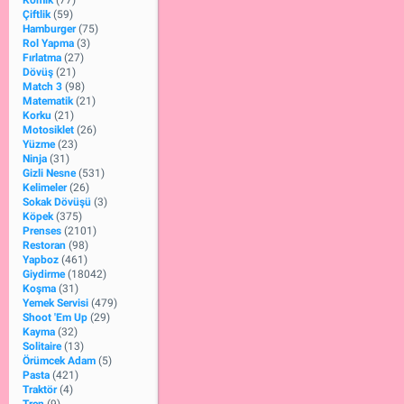
Komik
(77)
Çiftlik
(59)
Hamburger
(75)
Rol Yapma
(3)
Fırlatma
(27)
Dövüş
(21)
Match 3
(98)
Matematik
(21)
Korku
(21)
Motosiklet
(26)
Yüzme
(23)
Ninja
(31)
Gizli Nesne
(531)
Kelimeler
(26)
Sokak Dövüşü
(3)
Köpek
(375)
Prenses
(2101)
Restoran
(98)
Yapboz
(461)
Giydirme
(18042)
Koşma
(31)
Yemek Servisi
(479)
Shoot 'Em Up
(29)
Kayma
(32)
Solitaire
(13)
Örümcek Adam
(5)
Pasta
(421)
Traktör
(4)