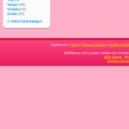
Tren
(9)
Vampir
(50)
Voleybol
(5)
Zombi
(33)
>> Daha Fazla Kategori
Dollmania |
Yükle
|
Kullanım Şartları
|
Gizlilik Politi
DollMania.com projesi: herkes için ücretsiz
Girls games
Иг
Ücretsiz Oyun