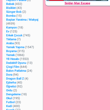
Hepsini Patakla
(3)
Spider-Man Escape
Bebek
(432)
Bisiklet
(43)
Sünger Bob
(2)
Bomba
(15)
Baştan Yaratma / Makyaj
(4939)
Kamyon
(18)
Ev
(125)
Erkek Çocuk
(745)
Tıklama
(7)
Araba
(93)
Yemek Yapma
(1547)
Boyama
(315)
Yemek
(1866)
Y8 Hesabı
(1553)
Dedektif Oyunu
(13)
Çizgi Film
(644)
Balon Patlatma
(24)
Dora
(94)
Dragon Ball Z
(4)
Ejderha
(40)
Öğretici
(92)
Ordu
(2)
Dengeleme
(18)
Okul
(195)
Futbol
(23)
Kedi
(400)