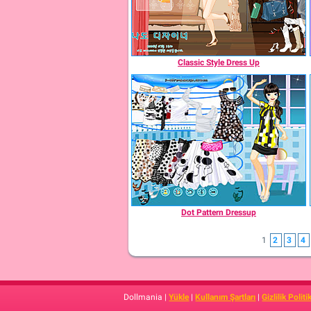
Classic Style Dress Up
Dot Pattern Dressup
1
2
3
4
Dollmania |
Yükle
|
Kullanım Şartları
|
Gizlilik Politi