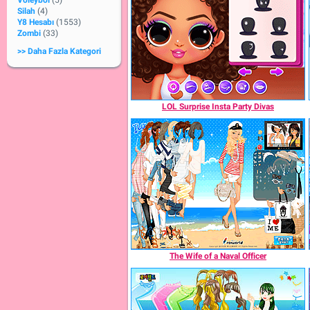
Voleybol
(5)
Silah
(4)
Y8 Hesabı
(1553)
Zombi
(33)
>> Daha Fazla Kategori
LOL Surprise Insta Party Divas
The Wife of a Naval Officer