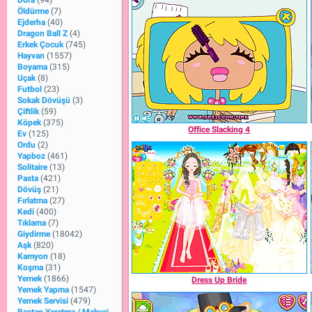
Dora
(94)
Öldürme
(7)
Ejderha
(40)
Dragon Ball Z
(4)
Erkek Çocuk
(745)
Hayvan
(1557)
Boyama
(315)
Uçak
(8)
Futbol
(23)
Sokak Dövüşü
(3)
Çiftlik
(59)
Köpek
(375)
Office Slacking 4
Ev
(125)
Ordu
(2)
Yapboz
(461)
Solitaire
(13)
Pasta
(421)
Dövüş
(21)
Fırlatma
(27)
Kedi
(400)
Tıklama
(7)
Giydirme
(18042)
Aşk
(820)
Kamyon
(18)
Koşma
(31)
Yemek
(1866)
Dress Up Bride
Yemek Yapma
(1547)
Yemek Servisi
(479)