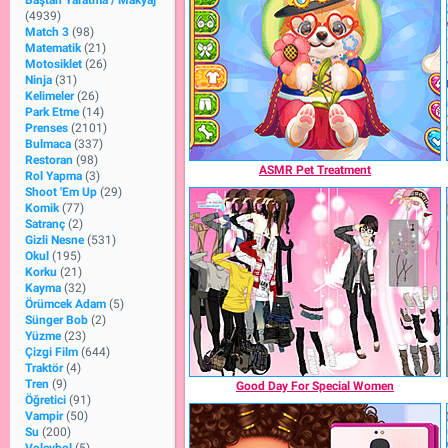
Baştan Yaratma / Makyaj
(4939)
Match 3
(98)
Matematik
(21)
Motosiklet
(26)
Ninja
(31)
Kelimeler
(26)
Park Etme
(14)
Prenses
(2101)
Bulmaca
(337)
Restoran
(98)
ASMR Pet Treatment
Rol Yapma
(3)
Shoot 'Em Up
(29)
Komik
(77)
Satranç
(2)
Gizli Nesne
(531)
Okul
(195)
Korku
(21)
Kayma
(32)
Örümcek Adam
(5)
Sünger Bob
(2)
Yüzme
(23)
Çizgi Film
(644)
Traktör
(4)
Tren
(9)
Good Day For Special Women
Öğretici
(91)
Vampir
(50)
Su
(200)