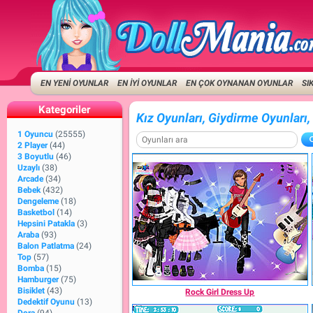
EN YENİ OYUNLAR
EN İYİ OYUNLAR
EN ÇOK OYNANAN OYUNLAR
SI
Kategoriler
Kız Oyunları, Giydirme Oyunlar
1 Oyuncu
(25555)
2 Player
(44)
3 Boyutlu
(46)
Uzaylı
(38)
Arcade
(34)
Bebek
(432)
Dengeleme
(18)
Basketbol
(14)
Hepsini Patakla
(3)
Araba
(93)
Balon Patlatma
(24)
Top
(57)
Bomba
(15)
Hamburger
(75)
Bisiklet
(43)
Rock Girl Dress Up
Dedektif Oyunu
(13)