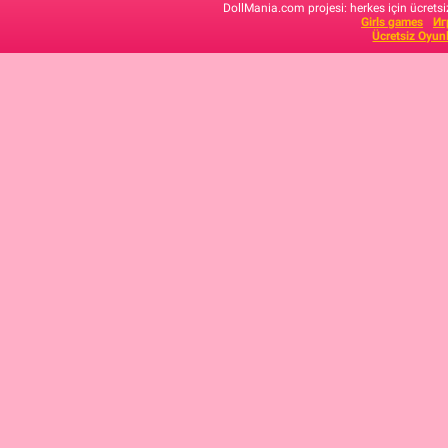
DollMania.com projesi: herkes için ücretsiz
Girls games
Иг
Ücretsiz Oyun