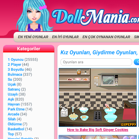
EN YENİ OYUNLAR
EN İYİ OYUNLAR
EN ÇOK OYNANAN OYUNLAR
SI
Kategoriler
Kız Oyunları, Giydirme Oyunlar
1 Oyuncu
(25555)
2 Player
(44)
3 Boyutlu
(46)
Bulmaca
(337)
Su
(200)
Uçak
(8)
Satranç
(2)
Uzaylı
(38)
Aşk
(820)
Hayvan
(1557)
Park Etme
(14)
Arcade
(34)
Silah
(4)
Öldürme
(7)
Basketbol
(14)
How to Bake Big Soft Ginger Cookies
Top
(57)