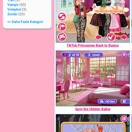
Tren
(9)
Vampir
(50)
Voleybol
(5)
Zombi
(33)
>> Daha Fazla Kategori
TikTok Princesses Back to Basics
Spot the Hidden Babie