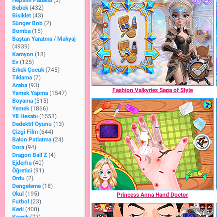
Hepsini Patakla
(3)
Bebek
(432)
Bisiklet
(43)
Sünger Bob
(2)
Bomba
(15)
Baştan Yaratma / Makyaj
(4939)
Kamyon
(18)
Ev
(125)
Erkek Çocuk
(745)
Tıklama
(7)
Araba
(93)
Fashion Valkyries Saga of Style
Yemek Yapma
(1547)
Boyama
(315)
Yemek
(1866)
Y8 Hesabı
(1553)
Dedektif Oyunu
(13)
Çizgi Film
(644)
Balon Patlatma
(24)
Dora
(94)
Dragon Ball Z
(4)
Ejderha
(40)
Öğretici
(91)
Ordu
(2)
Dengeleme
(18)
Okul
(195)
Princess Anna Hand Doctor
Futbol
(23)
Kedi
(400)