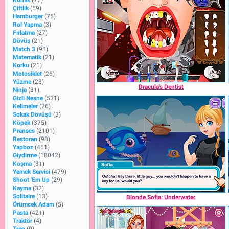
Komik
(77)
Çiftlik
(59)
Hamburger
(75)
Rol Yapma
(3)
Fırlatma
(27)
Dövüş
(21)
Match 3
(98)
Matematik
(21)
Korku
(21)
Motosiklet
(26)
Yüzme
(23)
Dracula's Dentist
Ninja
(31)
Gizli Nesne
(531)
Kelimeler
(26)
Sokak Dövüşü
(3)
Köpek
(375)
Prenses
(2101)
Restoran
(98)
Yapboz
(461)
Giydirme
(18042)
Koşma
(31)
Yemek Servisi
(479)
Shoot 'Em Up
(29)
Kayma
(32)
Solitaire
(13)
Blonde Sofia: Underwater
Örümcek Adam
(5)
Pasta
(421)
Traktör
(4)