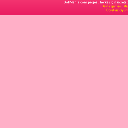
DollMania.com projesi: herkes için ücretsiz
Girls games
Иг
Ücretsiz Oyun