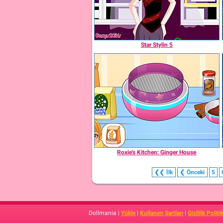
Star Stylin 5
Roxie's Kitchen: Ginger House
❮❮
İlk
❮
Önceki
5
Dollmania |
Yükle
|
Kullanım Şartları
|
Gizlilik Politi