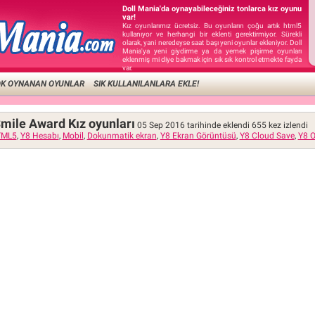
Doll Mania'da oynayabileceğiniz tonlarca kız oyunu
var!
Kız oyunlarımız ücretsiz. Bu oyunların çoğu artık html5
kullanıyor ve herhangi bir eklenti gerektirmiyor. Sürekli
olarak, yani neredeyse saat başı yeni oyunlar ekleniyor. Doll
Mania'ya yeni giydirme ya da yemek pişirme oyunları
eklenmiş mi diye bakmak için sık sık kontrol etmekte fayda
var.
OK OYNANAN OYUNLAR
SIK KULLANILANLARA EKLE!
mile Award Kız oyunları
05 Sep 2016 tarihinde eklendi
655
kez izlendi
TML5
,
Y8 Hesabı
,
Mobil
,
Dokunmatik ekran
,
Y8 Ekran Görüntüsü
,
Y8 Cloud Save
,
Y8 O