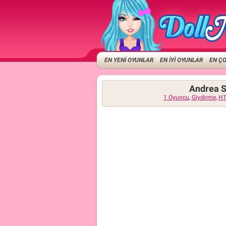
EN YENİ OYUNLAR
EN İYİ OYUNLAR
EN Ç
Andrea S
1 Oyuncu
,
Giydirme
,
H