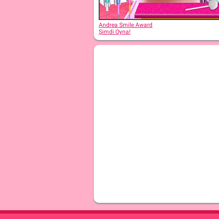
Andrea Smile Award
Şimdi Oyna!