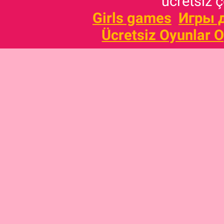
ücretsiz ç
Girls games
Игры 
Ücretsiz Oyunlar 