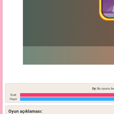
Oy:
Bu oyunu be
Evet
Hayır
Oyun açıklaması: