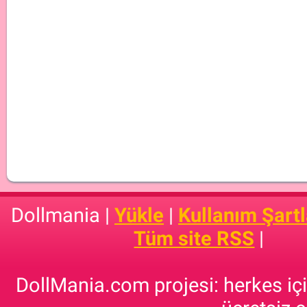
Dollmania |
Yükle
|
Kullanım Şartl
Tüm site RSS
|
DollMania.com projesi: herkes için