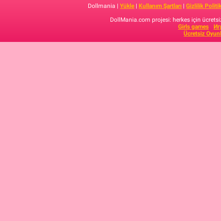
Dollmania |
Yükle
|
Kullanım Şartları
|
Gizlilik Politi
DollMania.com projesi: herkes için ücretsiz
Girls games
Иг
Ücretsiz Oyun