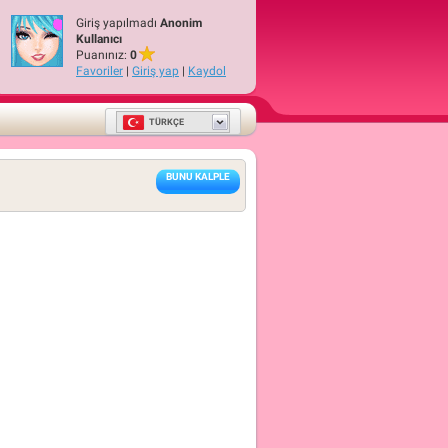
Giriş yapılmadı
Anonim
Kullanıcı
Puanınız:
0
Favoriler
|
Giriş yap
|
Kaydol
TÜRKÇE
BUNU KALPLE