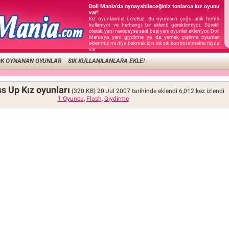
Doll Mania'da oynayabileceğiniz tonlarca kız oyunu
var!
Kız oyunlarımız ücretsiz. Bu oyunların çoğu artık html5
kullanıyor ve herhangi bir eklenti gerektirmiyor. Sürekli
olarak, yani neredeyse saat başı yeni oyunlar ekleniyor. Doll
Mania'ya yeni giydirme ya da yemek pişirme oyunları
eklenmiş mi diye bakmak için sık sık kontrol etmekte fayda
var.
OK OYNANAN OYUNLAR
SIK KULLANILANLARA EKLE!
s Up Kız oyunları
(320 KB)
20 Jul 2007 tarihinde eklendi
6,012
kez izlendi
1 Oyuncu
,
Flash
,
Giydirme