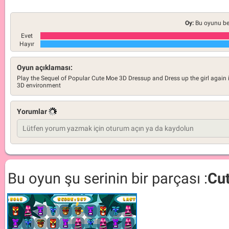
Oy:
Bu oyunu be
Evet
Hayır
Oyun açıklaması:
Play the Sequel of Popular Cute Moe 3D Dressup and Dress up the girl again 
3D environment
Yorumlar
Bu oyun şu serinin bir parçası :
Cu