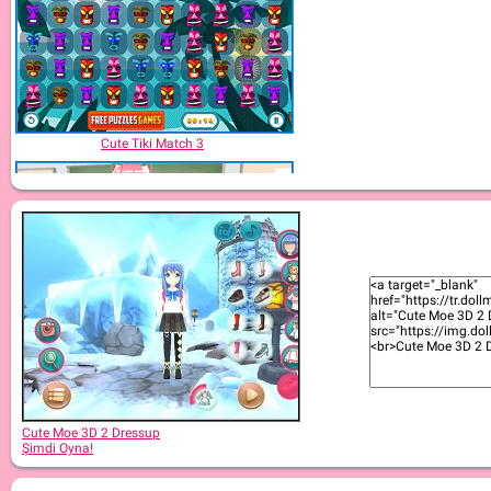
Cute Tiki Match 3
Cute Moe 3D Dressup
Cute Moe 3D 2 Dressup
Şimdi Oyna!