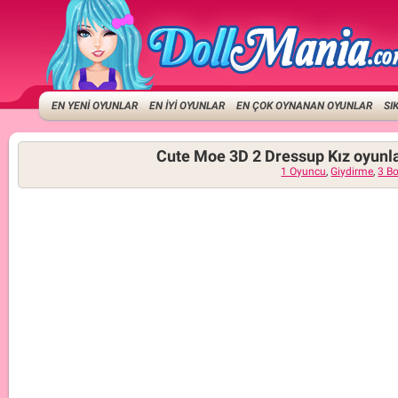
EN YENİ OYUNLAR
EN İYİ OYUNLAR
EN ÇOK OYNANAN OYUNLAR
SI
Cute Moe 3D 2 Dressup Kız oyunla
1 Oyuncu
,
Giydirme
,
3 B