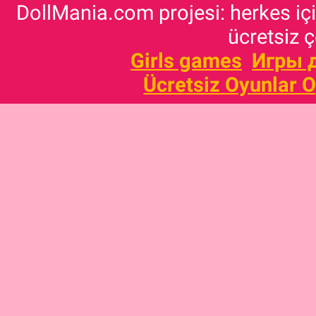
DollMania.com projesi: herkes için
ücretsiz ç
Girls games
Игры 
Ücretsiz Oyunlar 