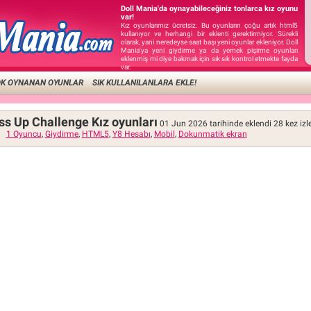
Doll Mania'da oynayabileceğiniz tonlarca kız oyunu
var!
Kız oyunlarımız ücretsiz. Bu oyunların çoğu artık html5
kullanıyor ve herhangi bir eklenti gerektirmiyor. Sürekli
olarak, yani neredeyse saat başı yeni oyunlar ekleniyor. Doll
Mania'ya yeni giydirme ya da yemek pişirme oyunları
eklenmiş mi diye bakmak için sık sık kontrol etmekte fayda
var.
OK OYNANAN OYUNLAR
SIK KULLANILANLARA EKLE!
ss Up Challenge Kız oyunları
01 Jun 2026 tarihinde eklendi
28
kez izl
1 Oyuncu
,
Giydirme
,
HTML5
,
Y8 Hesabı
,
Mobil
,
Dokunmatik ekran