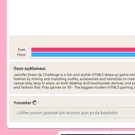
Evet
Hayır
Oyun açıklaması:
Jennifer Dress Up Challenge is a fun and stylish HTML5 dress-up game whe
fashion by mixing and matching outfits, accessories and hairstyles to create
casual play, easy to enjoy on both desktop and touchscreen devices, and per
and fashion flair. Play games on Y8 - The biggest modern HTML5 gaming 
Yorumlar