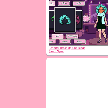
Jennifer Dress Up Challenge
Şimdi Oyna!