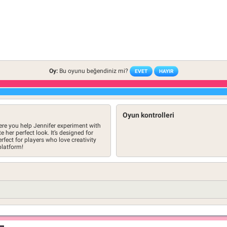
Oy:
Bu oyunu beğendiniz mi?
EVET
HAYIR
Oyun kontrolleri
re you help Jennifer experiment with
 her perfect look. It’s designed for
fect for players who love creativity
platform!