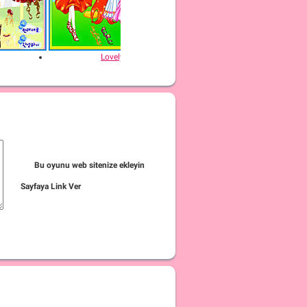
Lovely Fashion 10
Lovely
Bu oyunu web sitenize ekleyin
Sayfaya Link Ver