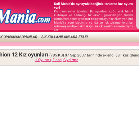
Doll Mania'da oynayabileceğiniz tonlarca kız oyunu
var!
Kız oyunlarımız ücretsiz. Bu oyunların çoğu artık html5
kullanıyor ve herhangi bir eklenti gerektirmiyor. Sürekli
olarak, yani neredeyse saat başı yeni oyunlar ekleniyor. Doll
Mania'ya yeni giydirme ya da yemek pişirme oyunları
eklenmiş mi diye bakmak için sık sık kontrol etmekte fayda
var.
OK OYNANAN OYUNLAR
SIK KULLANILANLARA EKLE!
hion 12 Kız oyunları
(785 KB)
07 Sep 2007 tarihinde eklendi
681
kez izlend
1 Oyuncu
,
Flash
,
Giydirme