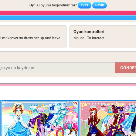
Oy:
Bu oyunu beğendiniz mi?
EVET
HAYIR
Oyun kontrolleri
tal makeover so dress her up and have
Mouse - To interact.