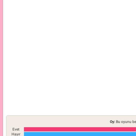
Oy:
Bu oyunu be
Evet
Hayır