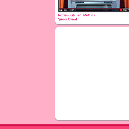
Roxie's Kitchen: Jalapeño Popper
Roxie's Kitchen: Muffins
Şimdi Oyna!