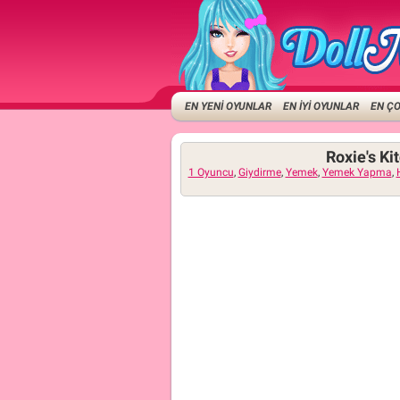
EN YENİ OYUNLAR
EN İYİ OYUNLAR
EN Ç
Roxie's Ki
1 Oyuncu
,
Giydirme
,
Yemek
,
Yemek Yapma
,