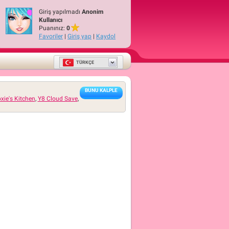
Giriş yapılmadı
Anonim
Kullanıcı
Puanınız:
0
Favoriler
|
Giriş yap
|
Kaydol
TÜRKÇE
BUNU KALPLE
xie's Kitchen
,
Y8 Cloud Save
,