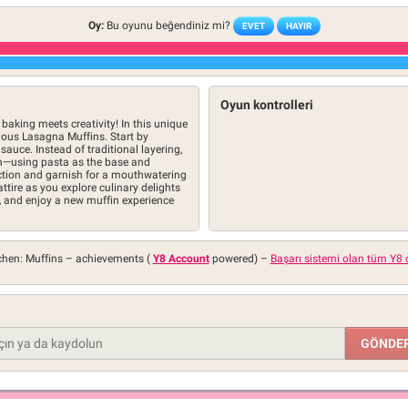
Oy:
Bu oyunu beğendiniz mi?
EVET
HAYIR
Oyun kontrolleri
baking meets creativity! In this unique
icious Lasagna Muffins. Start by
auce. Instead of traditional layering,
in—using pasta as the base and
ection and garnish for a mouthwatering
 attire as you explore culinary delights
er, and enjoy a new muffin experience
tchen: Muffins –
achievements (
Y8 Account
powered)
–
Başarı sistemi olan tüm Y8 