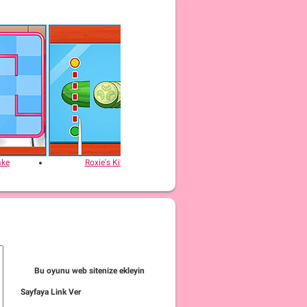
ake
Roxie's Kitchen: Ratatouille
Roxie's Kitc
Bu oyunu web sitenize ekleyin
Sayfaya Link Ver