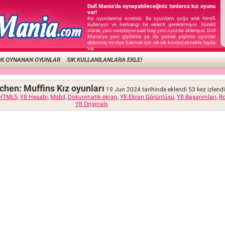
Doll Mania'da oynayabileceğiniz tonlarca kız oyunu
var!
Kız oyunlarımız ücretsiz. Bu oyunların çoğu artık html5
kullanıyor ve herhangi bir eklenti gerektirmiyor. Sürekli
olarak, yani neredeyse saat başı yeni oyunlar ekleniyor. Doll
Mania'ya yeni giydirme ya da yemek pişirme oyunları
eklenmiş mi diye bakmak için sık sık kontrol etmekte fayda
var.
OK OYNANAN OYUNLAR
SIK KULLANILANLARA EKLE!
tchen: Muffins Kız oyunları
19 Jun 2024 tarihinde eklendi
53
kez izlendi
HTML5
,
Y8 Hesabı
,
Mobil
,
Dokunmatik ekran
,
Y8 Ekran Görüntüsü
,
Y8 Başarımları
,
Ro
Y8 Originals