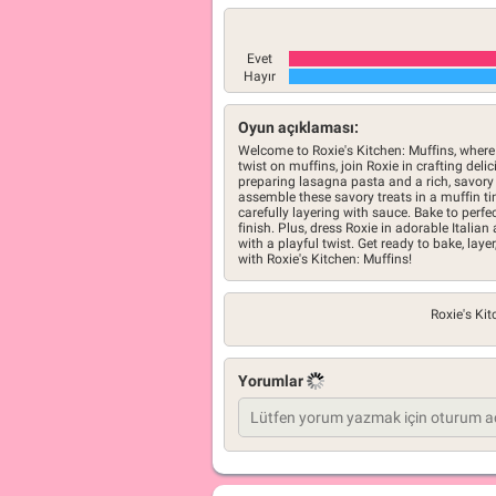
Evet
Hayır
Oyun açıklaması:
Welcome to Roxie's Kitchen: Muffins, where 
twist on muffins, join Roxie in crafting del
preparing lasagna pasta and a rich, savory s
assemble these savory treats in a muffin t
carefully layering with sauce. Bake to perf
finish. Plus, dress Roxie in adorable Italian
with a playful twist. Get ready to bake, lay
with Roxie's Kitchen: Muffins!
Roxie's Ki
Yorumlar