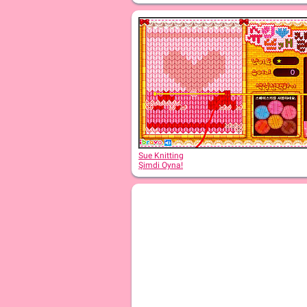
Sue Dumplings
Sue Knitting
Şimdi Oyna!