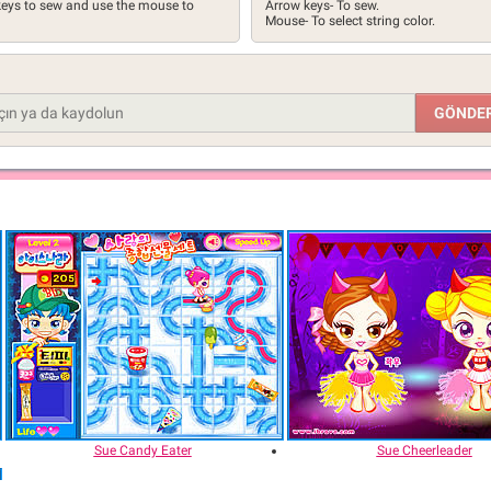
 keys to sew and use the mouse to
Arrow keys- To sew.
Mouse- To select string color.
Sue Candy Eater
Sue Cheerleader