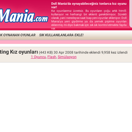
Doll Mania'da oynayabileceğiniz tonlarca kız oyunu
var!
Kız oyunlarımız ücretsiz. Bu oyunların çoğu artık html5
kullanıyor ve herhangi bir eklenti gerektirmiyor. Sürekli
olarak, yani neredeyse saat başı yeni oyunlar ekleniyor. Doll
Mania'ya yeni giydirme ya da yemek pişirme oyunları
eklenmiş mi diye bakmak için sık sık kontrol etmekte fayda
var.
OK OYNANAN OYUNLAR
SIK KULLANILANLARA EKLE!
ting Kız oyunları
(443 KB)
30 Apr 2008 tarihinde eklendi
9,958
kez izlendi
1 Oyuncu
,
Flash
,
Simülasyon