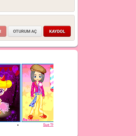
OTURUM AÇ
KAYDOL
Sue The Hairdresser
Sue Be