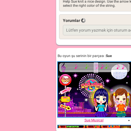
Help Sue knit a nice design. Use the arrow
select the right color of the string.
Yorumlar
Bu oyun şu serinin bir parçası :
Sue
Sue Musical