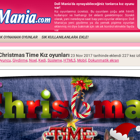
Doll Mania'da oynayabileceğiniz tonlarca kız oyunu
var!
Kız oyunlarımız ücretsiz. Bu oyunların çoğu artık html5
kullanıyor ve herhangi bir eklenti gerektirmiyor. Sürekli
olarak, yani neredeyse saat başı yeni oyunlar ekleniyor. Doll
Mania'ya yeni giydirme ya da yemek pişirme oyunları
eklenmiş mi diye bakmak için sık sık kontrol etmekte fayda
var.
OK OYNANAN OYUNLAR
SIK KULLANILANLARA EKLE!
Christmas Time Kız oyunları
23 Nov 2017 tarihinde eklendi
227
kez iz
Oyuncu
,
Giydirme
,
Noel
,
Kedi
,
Süsleme
,
HTML5
,
Mobil
,
Dokunmatik ekran