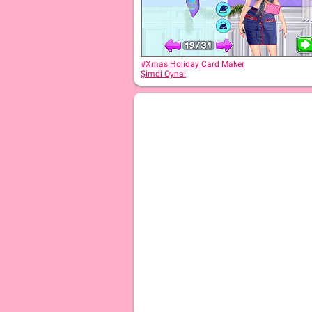
#Xmas Holiday Card Maker
Şimdi Oyna!