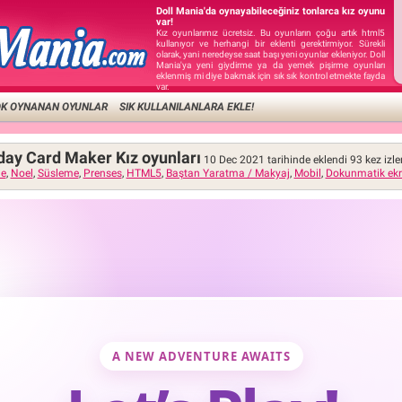
Doll Mania'da oynayabileceğiniz tonlarca kız oyunu
var!
Kız oyunlarımız ücretsiz. Bu oyunların çoğu artık html5
kullanıyor ve herhangi bir eklenti gerektirmiyor. Sürekli
olarak, yani neredeyse saat başı yeni oyunlar ekleniyor. Doll
Mania'ya yeni giydirme ya da yemek pişirme oyunları
eklenmiş mi diye bakmak için sık sık kontrol etmekte fayda
var.
OK OYNANAN OYUNLAR
SIK KULLANILANLARA EKLE!
ay Card Maker Kız oyunları
10 Dec 2021 tarihinde eklendi
93
kez izle
me
,
Noel
,
Süsleme
,
Prenses
,
HTML5
,
Baştan Yaratma / Makyaj
,
Mobil
,
Dokunmatik ek