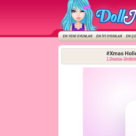
EN YENİ OYUNLAR
EN İYİ OYUNLAR
EN Ç
#Xmas Holid
1 Oyuncu
,
Giydir