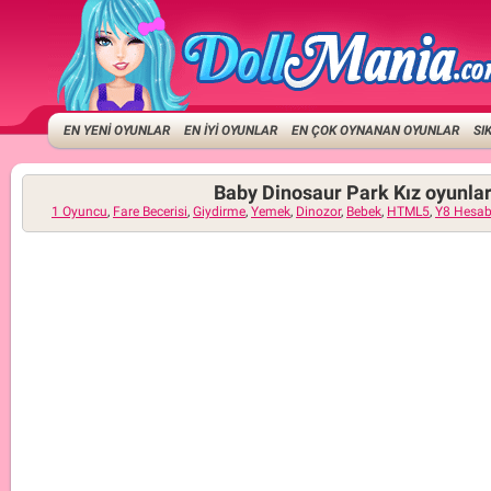
EN YENİ OYUNLAR
EN İYİ OYUNLAR
EN ÇOK OYNANAN OYUNLAR
SI
Baby Dinosaur Park Kız oyunlar
1 Oyuncu
,
Fare Becerisi
,
Giydirme
,
Yemek
,
Dinozor
,
Bebek
,
HTML5
,
Y8 Hesab