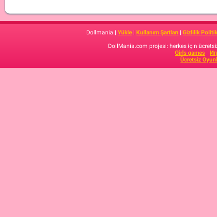
Dollmania |
Yükle
|
Kullanım Şartları
|
Gizlilik Politi
DollMania.com projesi: herkes için ücretsiz
Girls games
Иг
Ücretsiz Oyun