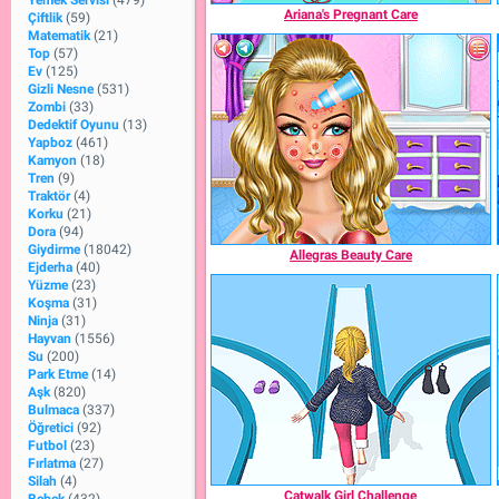
Yemek Servisi
(479)
Ariana's Pregnant Care
Çiftlik
(59)
Matematik
(21)
Top
(57)
Ev
(125)
Gizli Nesne
(531)
Zombi
(33)
Dedektif Oyunu
(13)
Yapboz
(461)
Kamyon
(18)
Tren
(9)
Traktör
(4)
Korku
(21)
Dora
(94)
Giydirme
(18042)
Allegras Beauty Care
Ejderha
(40)
Yüzme
(23)
Koşma
(31)
Ninja
(31)
Hayvan
(1556)
Su
(200)
Park Etme
(14)
Aşk
(820)
Bulmaca
(337)
Öğretici
(92)
Futbol
(23)
Fırlatma
(27)
Silah
(4)
Catwalk Girl Challenge