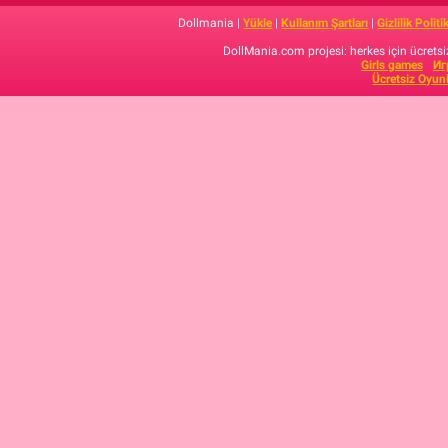
Dollmania |
Yükle
|
Kullanım Şartları
|
Gizlilik Politi
DollMania.com projesi: herkes için ücretsiz
Girls games
Иг
Ücretsiz Oyun