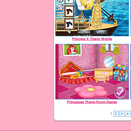
Princess X Titanic Mobile
Princesses Theme Room Design
1
2
3
4