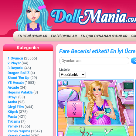
EN YENİ OYUNLAR
EN İYİ OYUNLAR
EN ÇOK OYNANAN OYUNLAR
SI
Kategoriler
Fare Becerisi etiketli En İyi Ücr
1 Oyuncu
(25555)
2 Player
(44)
3 Boyutlu
(46)
Listele:
Dragon Ball Z
(4)
Shoot 'Em Up
(29)
Y8 Hesabı
(1553)
Arcade
(34)
Hepsini Patakla
(3)
Uzaylı
(38)
Araba
(93)
Çizgi Film
(644)
Köpek
(375)
Pasta
(421)
Tıklama
(7)
Yemek
(1866)
Yemek Yapma
(1547)