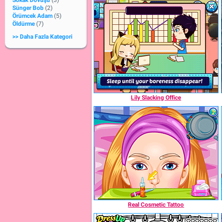
Sokak Dövüşü
(3)
Sünger Bob
(2)
Örümcek Adam
(5)
Öldürme
(7)
>> Daha Fazla Kategori
Lily Slacking Office
Real Cosmetic Tattoo