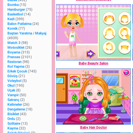
Bebek
(432)
Bomba
(15)
Hamburger
(75)
Basketbol
(14)
Kedi
(399)
Balon Patlatma
(24)
Komik
(77)
Baştan Yaratma / Makyaj
(4939)
Match 3
(98)
Motosiklet
(26)
Boyama
(315)
Prenses
(2101)
Restoran
(98)
Baby Beauty Salon
Rol Yapma
(3)
Erkek Çocuk
(745)
Dövüş
(21)
Voleybol
(5)
Okul
(195)
Uçak
(8)
Vampir
(50)
Satranç
(2)
Kelimeler
(26)
Dengeleme
(18)
Bisiklet
(43)
Ordu
(2)
Solitaire
(13)
Baby Hair Doctor
Kayma
(32)