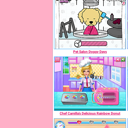
Pet Salon Doggy Days
Chef Camilla's Delicious Rainbow Donut