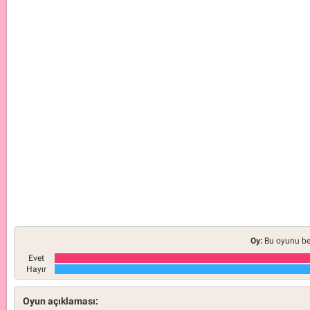
Oy:
Bu oyunu be
Evet
Hayır
Oyun açıklaması: