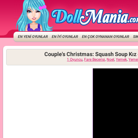
EN YENİ OYUNLAR
EN İYİ OYUNLAR
EN ÇOK OYNANAN OYUNLAR
SI
Couple's Christmas: Squash Soup Kız 
1 Oyuncu
,
Fare Becerisi
,
Noel
,
Yemek
,
Yeme