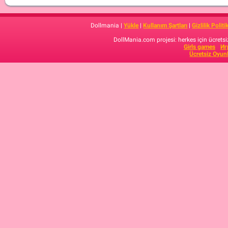
Dollmania |
Yükle
|
Kullanım Şartları
|
Gizlilik Politi
DollMania.com projesi: herkes için ücretsiz
Girls games
Иг
Ücretsiz Oyun