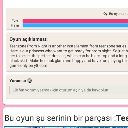
Oy:
Bu oyunu be
Evet
Hayır
Oyun açıklaması:
Teenzone Prom Night is another installement from teenzone series.
Here is our princess who want to get ready for prom night. So just h
her to select the perfect dresses, which can be black top and a long
black skirt. Make her look glam and happy and have fun playing thi
game only on y8.com
Yorumlar
Bu oyun şu serinin bir parçası :
Te