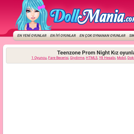
EN YENİ OYUNLAR
EN İYİ OYUNLAR
EN ÇOK OYNANAN OYUNLAR
SI
Teenzone Prom Night Kız oyunl
1 Oyuncu
,
Fare Becerisi
,
Giydirme
,
HTML5
,
Y8 Hesabı
,
Mobil
,
Dok